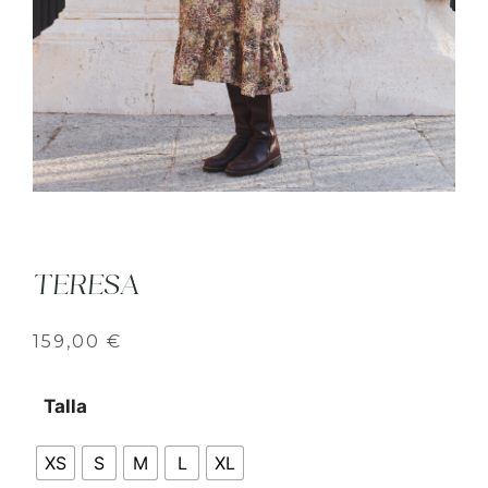
TERESA
159,00
€
Talla
XS
S
M
L
XL